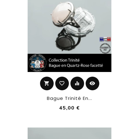
shopping_cart
favorite_border
equalizer
visibility
Bague Trinité En...
45,00 €